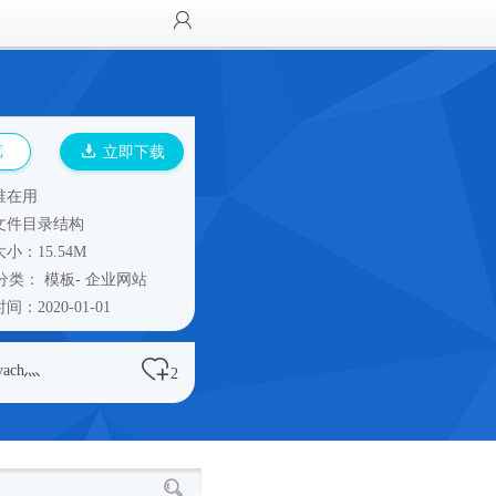
览
立即下载
谁在用
文件目录结构
小：15.54M
分类：
模板
-
企业网站
间：2020-01-01
yach灬
2