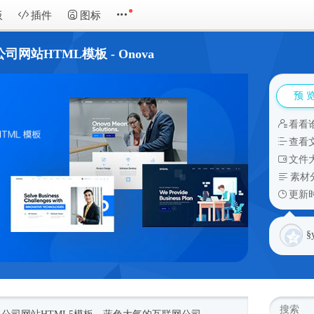
板
插件
图标
公司网站HTML模板 - Onova
预 
看看
查看
文件大
素材
更新时
§